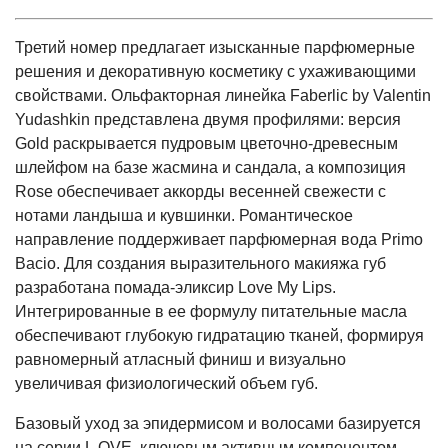
Третий номер предлагает изысканные парфюмерные
решения и декоративную косметику с ухаживающими
свойствами. Ольфакторная линейка Faberlic by Valentin
Yudashkin представлена двумя профилями: версия
Gold раскрывается пудровым цветочно-древесным
шлейфом на базе жасмина и сандала, а композиция
Rose обеспечивает аккорды весенней свежести с
нотами ландыша и кувшинки. Романтическое
направление поддерживает парфюмерная вода Primo
Bacio. Для создания выразительного макияжа губ
разработана помада-эликсир Love My Lips.
Интегрированные в ее формулу питательные масла
обеспечивают глубокую гидратацию тканей, формируя
равномерный атласный финиш и визуально
увеличивая физиологический объем губ.
Базовый уход за эпидермисом и волосами базируется
на серии L.OVE, ключевым активным компонентом